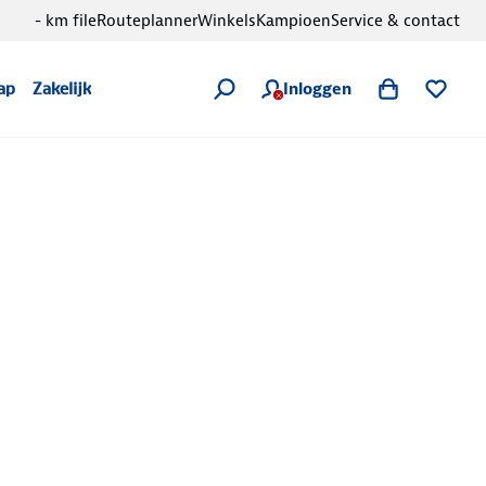
- km file
Routeplanner
Winkels
Kampioen
Service & contact
Inloggen
ap
Zakelijk