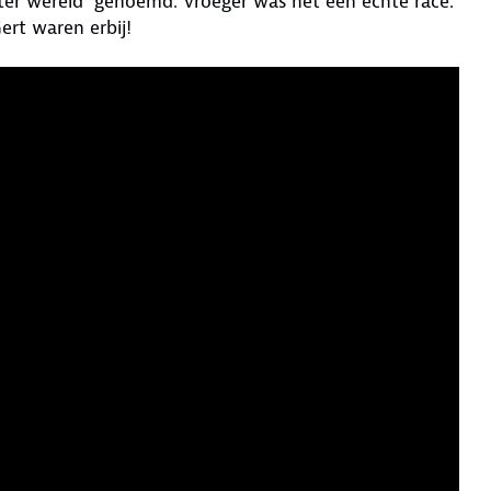
ter wereld’ genoemd. Vroeger was het een echte race.
ert waren erbij!