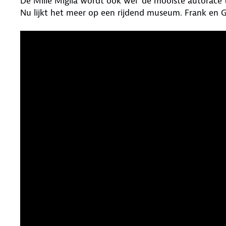
De Mille Miglia wordt ook wel ‘de mooiste autorace 
Nu lijkt het meer op een rijdend museum. Frank en G