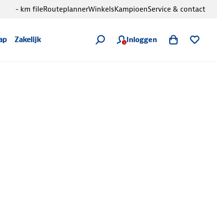
- km file
Routeplanner
Winkels
Kampioen
Service & contact
Inloggen
ap
Zakelijk