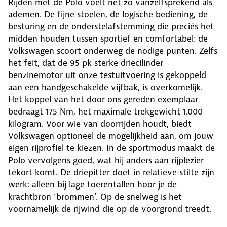
Rijden met de Polo voelt net zo vanzelfsprekend als
ademen. De fijne stoelen, de logische bediening, de
besturing en de onderstelafstemming die preciés het
midden houden tussen sportief en comfortabel: de
Volkswagen scoort onderweg de nodige punten. Zelfs
het feit, dat de 95 pk sterke driecilinder
benzinemotor uit onze testuitvoering is gekoppeld
aan een handgeschakelde vijfbak, is overkomelijk.
Het koppel van het door ons gereden exemplaar
bedraagt 175 Nm, het maximale trekgewicht 1.000
kilogram. Voor wie van doorrijden houdt, biedt
Volkswagen optioneel de mogelijkheid aan, om jouw
eigen rijprofiel te kiezen. In de sportmodus maakt de
Polo vervolgens goed, wat hij anders aan rijplezier
tekort komt. De driepitter doet in relatieve stilte zijn
werk: alleen bij lage toerentallen hoor je de
krachtbron ‘brommen’. Op de snelweg is het
voornamelijk de rijwind die op de voorgrond treedt.