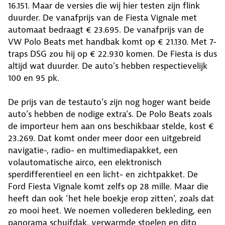
16.151. Maar de versies die wij hier testen zijn flink
duurder. De vanafprijs van de Fiesta Vignale met
automaat bedraagt € 23.695. De vanafprijs van de
VW Polo Beats met handbak komt op € 21.130. Met 7-
traps DSG zou hij op € 22.930 komen. De Fiesta is dus
altijd wat duurder. De auto’s hebben respectievelijk
100 en 95 pk.
De prijs van de testauto’s zijn nog hoger want beide
auto’s hebben de nodige extra’s. De Polo Beats zoals
de importeur hem aan ons beschikbaar stelde, kost €
23.269. Dat komt onder meer door een uitgebreid
navigatie-, radio- en multimediapakket, een
volautomatische airco, een elektronisch
sperdifferentieel en een licht- en zichtpakket. De
Ford Fiesta Vignale komt zelfs op 28 mille. Maar die
heeft dan ook ‘het hele boekje erop zitten’, zoals dat
zo mooi heet. We noemen vollederen bekleding, een
panorama schuifdak, verwarmde stoelen en dito