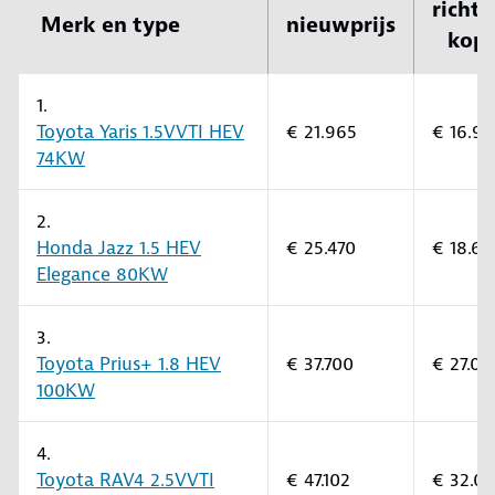
richtp
Merk en type
nieuwprijs
kop
1.
Toyota Yaris 1.5VVTI HEV
€ 21.965
€ 16.9
74KW
2.
Honda Jazz 1.5 HEV
€ 25.470
€ 18.60
Elegance 80KW
3.
Toyota Prius+ 1.8 HEV
€ 37.700
€ 27.00
100KW
4.
Toyota RAV4 2.5VVTI
€ 47.102
€ 32.0