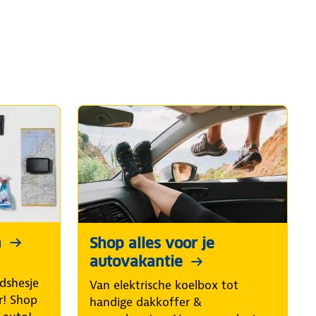
n
Shop alles voor je
autovakantie
idshesje
Van elektrische koelbox tot
r! Shop
handige dakkoffer &