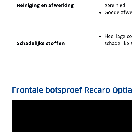
Reiniging en afwerking
gereinigd
Goede afw
Heel lage c
Schadelijke stoffen
schadelijke
Frontale botsproef Recaro Optia