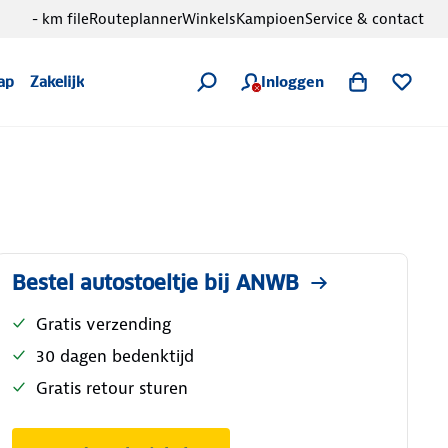
- km file
Routeplanner
Winkels
Kampioen
Service & contact
Inloggen
ap
Zakelijk
Bestel autostoeltje bij ANWB
Gratis verzending
30 dagen bedenktijd
Gratis retour sturen