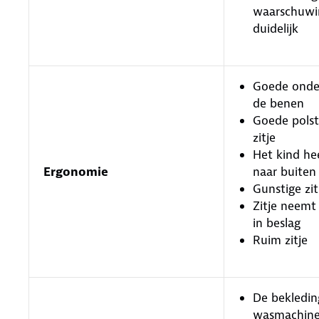
waarschuwin
duidelijk
Goede onde
de benen
Goede polst
zitje
Het kind he
Ergonomie
naar buiten
Gunstige zi
Zitje neemt
in beslag
Ruim zitje
De bekledin
wasmachin