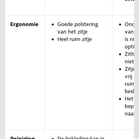
Ergonomie
Goede polstering
Onder
van het zitje
van d
Heel ruim zitje
is niet
optim
Zitho
niet 
Zitje
vrij v
ruimt
besla
Het k
beper
naar 
Reiniging
De bekleding kan in