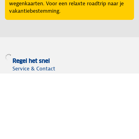
wegenkaarten. Voor een relaxte roadtrip naar je
vakantiebestemming.
Regel het snel
Service & Contact
Private lease
ANWB Autoverkoopservice
Occasions
Alles voor je auto
Vignetten & Milieustickers
Auto artikelen
Laadpassen
Over ANWB
Werken bij ANWB