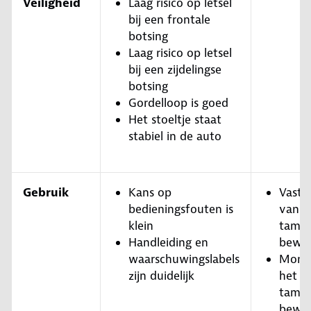
Veiligheid
Laag risico op letsel
bij een frontale
botsing
Laag risico op letsel
bij een zijdelingse
botsing
Gordelloop is goed
Het stoeltje staat
stabiel in de auto
Gebruik
Kans op
Vastg
bedieningsfouten is
van he
klein
tameli
Handleiding en
bewer
waarschuwingslabels
Mont
zijn duidelijk
het zi
tameli
bewer