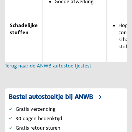
Goede afwerking
Schadelijke
Hoge
stoffen
conce
schade
stoff
Terug naar de ANWB autostoeltjestest
Bestel autostoeltje bij ANWB
Gratis verzending
30 dagen bedenktijd
Gratis retour sturen