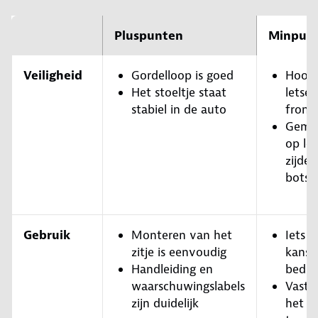
Pluspunten
Minpun
Veiligheid
Gordelloop is goed
Hoog 
Het stoeltje staat
letsel
stabiel in de auto
front
Gemid
op let
zijdel
botsi
Gebruik
Monteren van het
Iets 
zitje is eenvoudig
kans 
Handleiding en
bedie
waarschuwingslabels
Vastg
zijn duidelijk
het ki