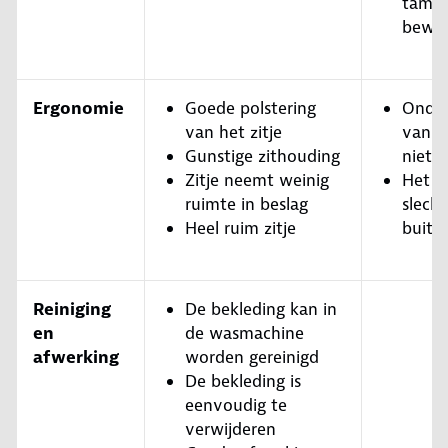
tameli
bewer
Ergonomie
Goede polstering
Onder
van het zitje
van d
Gunstige zithouding
niet 
Zitje neemt weinig
Het k
ruimte in beslag
slecht
Heel ruim zitje
buite
Reiniging
De bekleding kan in
en
de wasmachine
afwerking
worden gereinigd
De bekleding is
eenvoudig te
verwijderen