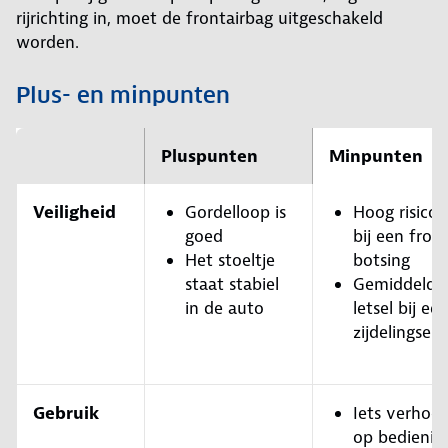
rijrichting in, moet de frontairbag uitgeschakeld
worden.
Plus- en minpunten
Pluspunten
Minpunten
Veiligheid
Gordelloop is
Hoog risico 
goed
bij een fron
Het stoeltje
botsing
staat stabiel
Gemiddeld r
in de auto
letsel bij ee
zijdelingse 
Gebruik
Iets verhoo
op bedienin