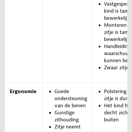
Vastgespen 
kind is tamel
bewerkelijk
Monteren v
zitje is tamel
bewerkelijk
Handleiding
waarschuwin
kunnen bet
Zwaar zitje
Ergonomie
Goede
Polstering v
ondersteuning
zitje is dun
van de benen
Het kind he
Gunstige
slecht zicht
zithouding
buiten
Zitje neemt