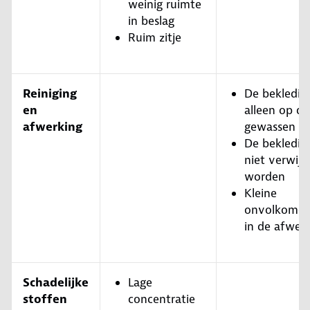
weinig ruimte
in beslag
Ruim zitje
Reiniging
De bekledin
en
alleen op d
afwerking
gewassen w
De bekledin
niet verwijd
worden
Kleine
onvolkome
in de afwer
Schadelijke
Lage
stoffen
concentratie