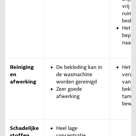
vrij v
ruimt
besla
Het k
beper
naar 
Reiniging
De bekleding kan in
Het
en
de wasmachine
verwi
afwerking
worden gereinigd
van d
Zeer goede
bekled
afwerking
tameli
bewer
Schadelijke
Heel lage
stoffen
concentratie