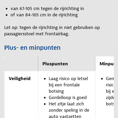
van 67-105 cm tegen de rijrichting in
of van 84-105 cm in de rijrichting
Let op: tegen de rijrichting in niet gebruiken op
passagiersstoel met frontairbag.
Plus- en minpunten
Pluspunten
Minpun
Veiligheid
Laag risico op letsel
Gemi
bij een frontale
risico
botsing
bij ee
Gordelloop is goed
zijdel
Het zitje laat zich
botsi
zonder speling in de
auto vastzetten