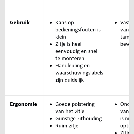
Gebruik
Kans op
Vastg
bedieningsfouten is
van he
klein
tameli
Zitje is heel
bewer
eenvoudig en snel
te monteren
Handleiding en
waarschuwingslabels
zijn duidelijk
Ergonomie
Goede polstering
Onder
van het zitje
van d
Gunstige zithouding
is niet
Ruim zitje
optim
Zitje