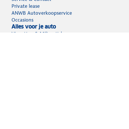
Private lease
ANWB Autoverkoopservice
Occasions
Alles voor je auto
Vignetten & Milieustickers
Auto artikelen
Laadpassen
Over ANWB
Werken bij ANWB
Vereniging en bedrijf
Voor de pers
Voorbereid op weg
Wegenwacht
Autoverzekering
Onderweg app