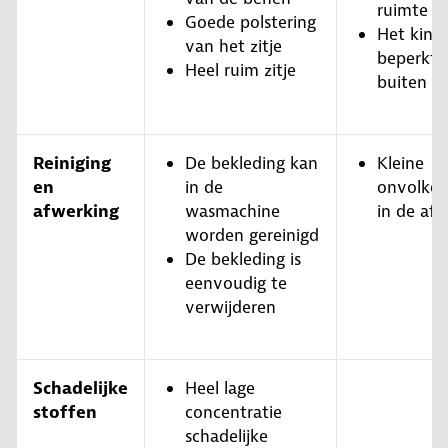
ruimte in
Goede polstering
Het kind
van het zitje
beperkt z
Heel ruim zitje
buiten
Reiniging
De bekleding kan
Kleine
en
in de
onvolko
afwerking
wasmachine
in de af
worden gereinigd
De bekleding is
eenvoudig te
verwijderen
Schadelijke
Heel lage
stoffen
concentratie
schadelijke