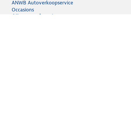
ANWB Autoverkoopservice
Occasions
Alles voor je auto
Vignetten & Milieustickers
Auto artikelen
Laadpassen
Over ANWB
Werken bij ANWB
Vereniging en bedrijf
Voor de pers
Voorbereid op weg
Wegenwacht
Autoverzekering
Onderweg app
Aansprakelijkheid
Privacy statement
Cookies wijzigen