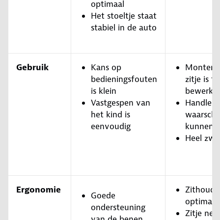
optimaal
Het stoeltje staat
stabiel in de auto
Gebruik
Kans op
Monteren
bedieningsfouten
zitje is t
is klein
bewerkel
Vastgespen van
Handleid
het kind is
waarschu
eenvoudig
kunnen b
Heel zwaa
Ergonomie
Zithoudin
Goede
optimaal
ondersteuning
Zitje nee
van de benen