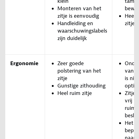
klein
tameli
Monteren van het
bewer
zitje is eenvoudig
Heel 
Handleiding en
zitje
waarschuwingslabels
zijn duidelijk
Ergonomie
Zeer goede
Onder
polstering van het
van d
zitje
is niet
Gunstige zithouding
optim
Heel ruim zitje
Zitje
vrij v
ruimt
besla
Het k
beper
naar 