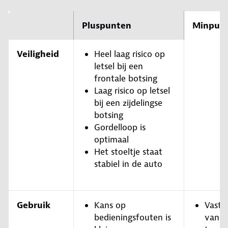
Pluspunten
Minpun
Veiligheid
Heel laag risico op
letsel bij een
frontale botsing
Laag risico op letsel
bij een zijdelingse
botsing
Gordelloop is
optimaal
Het stoeltje staat
stabiel in de auto
Gebruik
Kans op
Vastg
bedieningsfouten is
van he