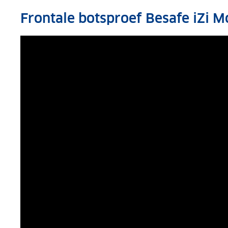
Frontale botsproef Besafe iZi Mo