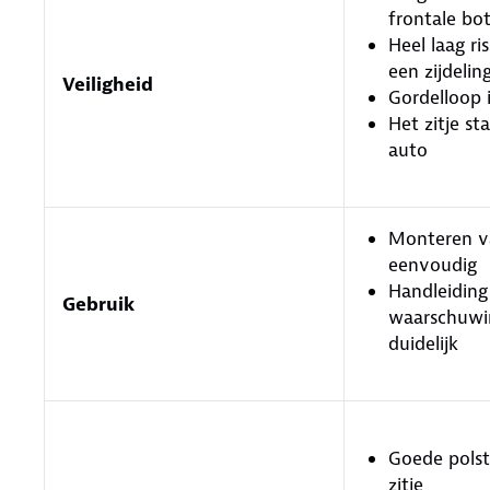
frontale bot
Heel laag ris
een zijdelin
Veiligheid
Gordelloop 
Het zitje sta
auto
Monteren va
eenvoudig
Handleiding
Gebruik
waarschuwin
duidelijk
Goede polst
zitje