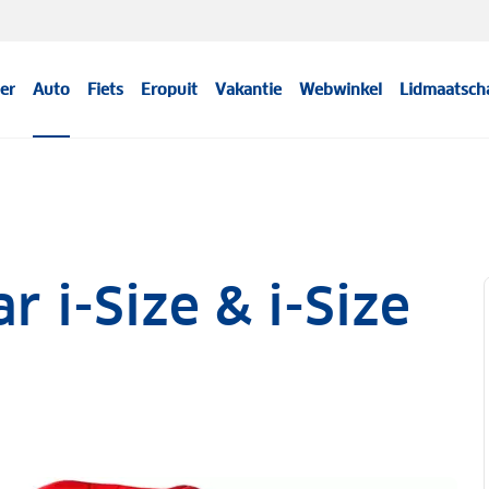
er
Auto
Fiets
Eropuit
Vakantie
Webwinkel
Lidmaatsch
r i-Size & i-Size