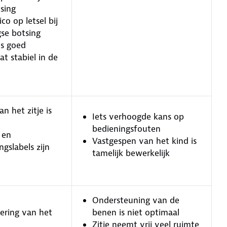
sing
ico op letsel bij
gse botsing
is goed
at stabiel in de
n het zitje is
Iets verhoogde kans op
bedieningsfouten
 en
Vastgespen van het kind is
gslabels zijn
tamelijk bewerkelijk
Ondersteuning van de
ering van het
benen is niet optimaal
Zitje neemt vrij veel ruimte