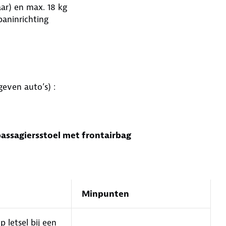
aar) en max. 18 kg
paninrichting
geven auto’s) :
 passagiersstoel met frontairbag
Minpunten
p letsel bij een