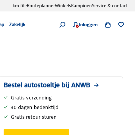
- km file
Routeplanner
Winkels
Kampioen
Service & contact
Inloggen
ap
Zakelijk
Bestel autostoeltje bij ANWB
Gratis verzending
30 dagen bedenktijd
Gratis retour sturen