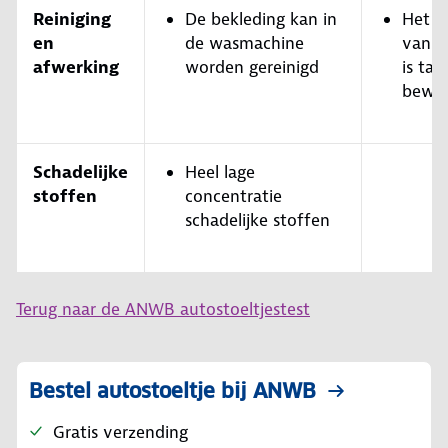
Reiniging
De bekleding kan in
Het v
en
de wasmachine
van d
afwerking
worden gereinigd
is tam
bewer
Schadelijke
Heel lage
stoffen
concentratie
schadelijke stoffen
Terug naar de ANWB autostoeltjestest
Bestel autostoeltje bij ANWB
Gratis verzending