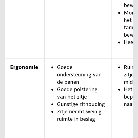
bewer
Mont
het zi
tameli
bewer
Heel z
Ergonomie
Goede
Ruimt
ondersteuning van
zitje i
de benen
midde
Goede polstering
Het k
van het zitje
beper
Gunstige zithouding
naar 
Zitje neemt weinig
ruimte in beslag