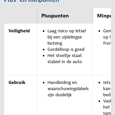
Pluspunten
Minpun
Veiligheid
Laag risico op letsel
Gemid
bij een zijdelingse
op let
botsing
front
Gordelloop is goed
Het stoeltje staat
stabiel in de auto
Gebruik
Handleiding en
Iets 
waarschuwingslabels
kans 
zijn duidelijk
bedie
Vastg
het ki
tameli