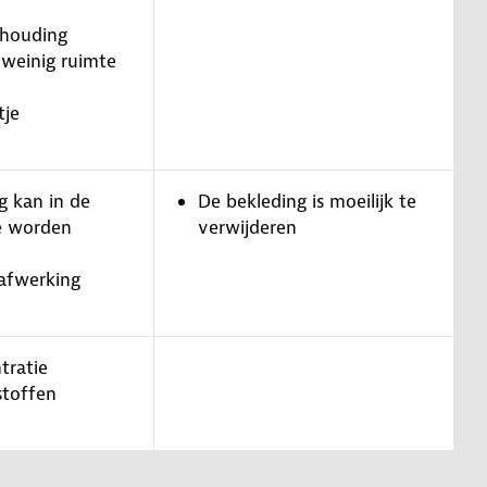
thouding
 weinig ruimte
tje
g kan in de
De bekleding is moeilijk te
e worden
verwijderen
afwerking
tratie
stoffen