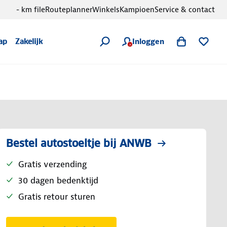
- km file
Routeplanner
Winkels
Kampioen
Service & contact
Inloggen
ap
Zakelijk
Bestel autostoeltje bij ANWB
Gratis verzending
30 dagen bedenktijd
Gratis retour sturen