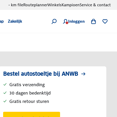
- km file
Routeplanner
Winkels
Kampioen
Service & contact
Inloggen
ap
Zakelijk
Bestel autostoeltje bij ANWB
Gratis verzending
30 dagen bedenktijd
Gratis retour sturen