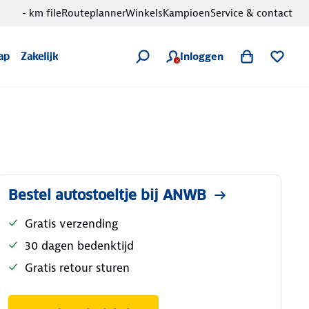
- km file
Routeplanner
Winkels
Kampioen
Service & contact
Inloggen
ap
Zakelijk
Bestel autostoeltje bij ANWB
Gratis verzending
30 dagen bedenktijd
Gratis retour sturen