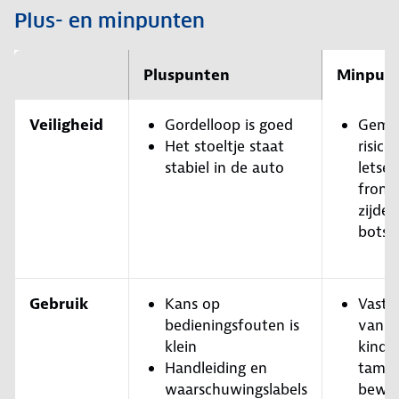
Plus- en minpunten
Pluspunten
Minpun
Veiligheid
Gordelloop is goed
Gemi
Het stoeltje staat
risico
stabiel in de auto
letsel
front
zijdel
botsi
Gebruik
Kans op
Vastg
bedieningsfouten is
van h
klein
kind i
Handleiding en
tameli
waarschuwingslabels
bewer