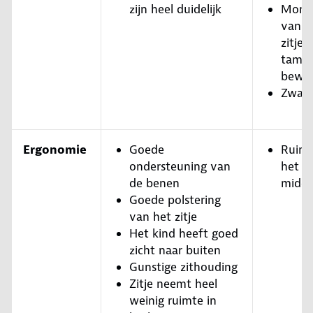
zijn heel duidelijk
Mont
van h
zitje i
tameli
bewer
Zwaar 
Ergonomie
Goede
Ruimt
ondersteuning van
het zi
de benen
midde
Goede polstering
van het zitje
Het kind heeft goed
zicht naar buiten
Gunstige zithouding
Zitje neemt heel
weinig ruimte in