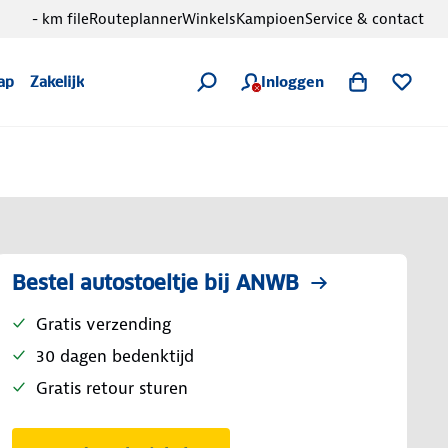
- km file
Routeplanner
Winkels
Kampioen
Service & contact
Inloggen
ap
Zakelijk
Bestel autostoeltje bij ANWB
Gratis verzending
30 dagen bedenktijd
Gratis retour sturen