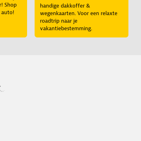
r! Shop
handige dakkoffer &
e auto!
wegenkaarten. Voor een relaxte
roadtrip naar je
vakantiebestemming.