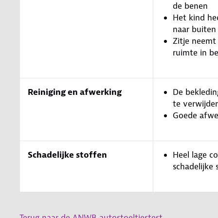
de benen
Het kind he
naar buiten
Zitje neemt
ruimte in be
Reiniging en afwerking
De bekledin
te verwijde
Goede afwe
Schadelijke stoffen
Heel lage c
schadelijke 
Terug naar de ANWB autostoeltjestest