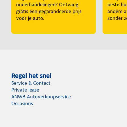
onderhandelingen? Ontvang
beste hul
gratis een gegarandeerde prijs
andere a
voor je auto.
zonder z
Regel het snel
Service & Contact
Private lease
ANWB Autoverkoopservice
Occasions