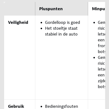
Pluspunten
Minpun
Veiligheid
Gordelloop is goed
Gemi
Het stoeltje staat
risico
stabiel in de auto
letsel 
een
front
botsi
Gemi
risico
letsel 
een
zijdel
botsi
Gebruik
Bedieningsfouten