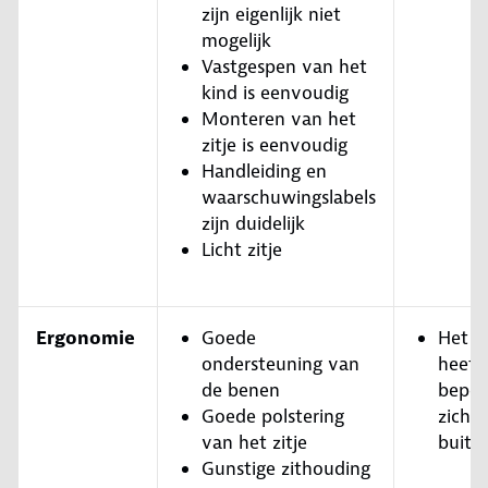
zijn eigenlijk niet
mogelijk
Vastgespen van het
kind is eenvoudig
Monteren van het
zitje is eenvoudig
Handleiding en
waarschuwingslabels
zijn duidelijk
Licht zitje
Ergonomie
Goede
Het k
ondersteuning van
heeft
de benen
beper
Goede polstering
zicht 
van het zitje
buite
Gunstige zithouding