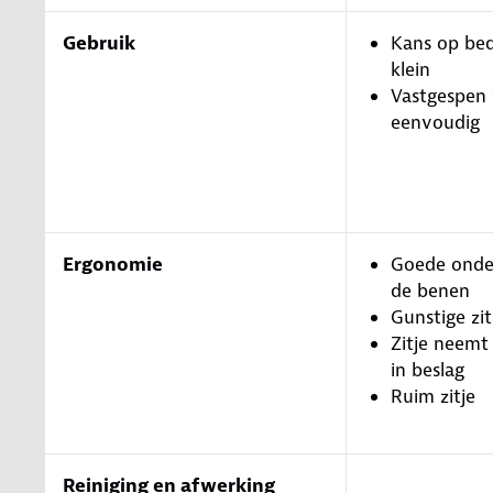
Gebruik
Kans op bed
klein
Vastgespen 
eenvoudig
Ergonomie
Goede onde
de benen
Gunstige zi
Zitje neemt
in beslag
Ruim zitje
Reiniging en afwerking