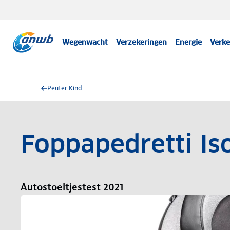
Wegenwacht
Verzekeringen
Energie
Verke
Peuter Kind
Foppapedretti Is
Autostoeltjestest 2021