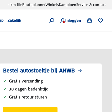
- km file
Routeplanner
Winkels
Kampioen
Service & contact
Inloggen
ap
Zakelijk
Bestel autostoeltje bij ANWB
Gratis verzending
30 dagen bedenktijd
Gratis retour sturen