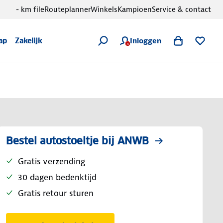
- km file
Routeplanner
Winkels
Kampioen
Service & contact
Inloggen
ap
Zakelijk
Bestel autostoeltje bij ANWB
Gratis verzending
30 dagen bedenktijd
Gratis retour sturen