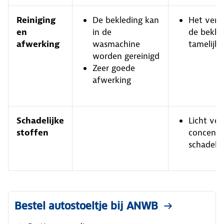
Reiniging
De bekleding kan
Het verw
en
in de
de bekled
afwerking
wasmachine
tamelijk 
worden gereinigd
Zeer goede
afwerking
Schadelijke
Licht ve
stoffen
concentr
schadelij
Bestel autostoeltje bij ANWB