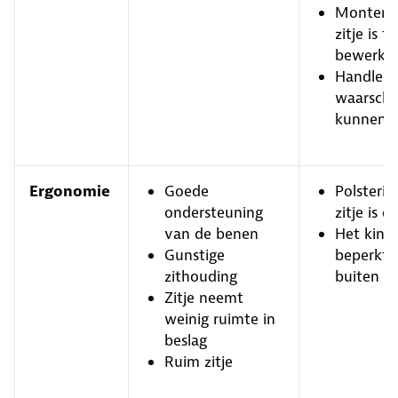
Monteren
zitje is t
bewerkel
Handleid
waarschu
kunnen b
Ergonomie
Goede
Polsterin
ondersteuning
zitje is d
van de benen
Het kind
Gunstige
beperkt z
zithouding
buiten
Zitje neemt
weinig ruimte in
beslag
Ruim zitje