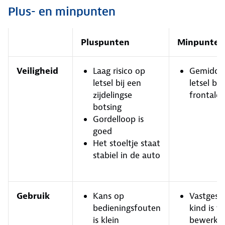
Plus- en minpunten
Pluspunten
Minpunten
Veiligheid
Laag risico op
Gemiddel
letsel bij een
letsel bij
zijdelingse
frontale 
botsing
Gordelloop is
goed
Het stoeltje staat
stabiel in de auto
Gebruik
Kans op
Vastgesp
bedieningsfouten
kind is t
is klein
bewerkel