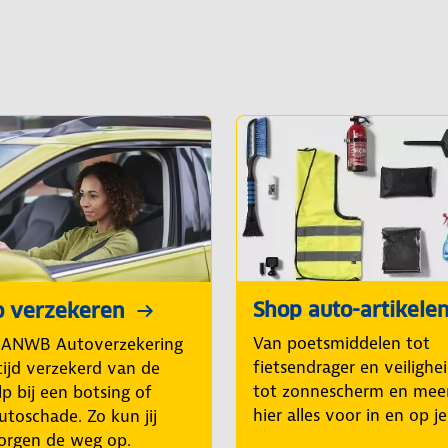
Shop auto-artikele
o verzekeren
Van poetsmiddelen tot
 ANWB Autoverzekering
fietsendrager en veilighe
tijd verzekerd van de
tot zonnescherm en mee
p bij een botsing of
hier alles voor in en op j
utoschade. Zo kun jij
orgen de weg op.