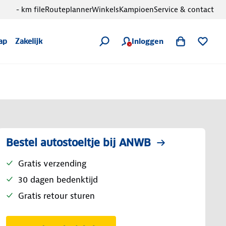
- km file
Routeplanner
Winkels
Kampioen
Service & contact
Inloggen
ap
Zakelijk
Bestel autostoeltje bij ANWB
Gratis verzending
30 dagen bedenktijd
Gratis retour sturen