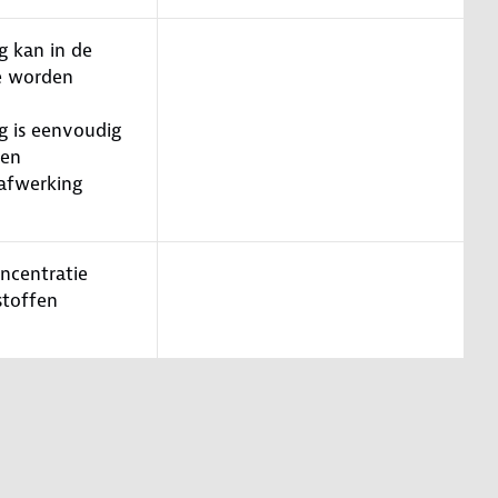
g kan in de
e worden
g is eenvoudig
ren
afwerking
oncentratie
stoffen