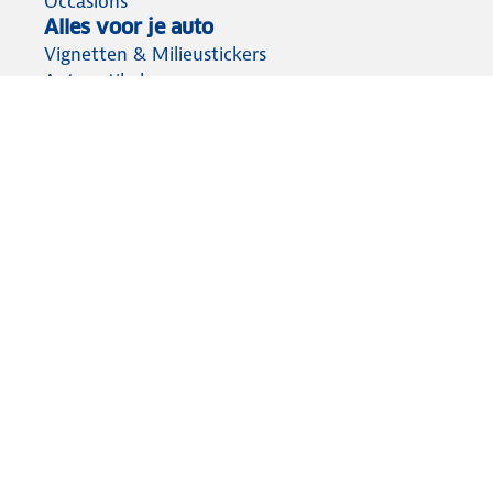
Occasions
Alles voor je auto
Vignetten & Milieustickers
Auto artikelen
Laadpassen
Over ANWB
Werken bij ANWB
Vereniging en bedrijf
Voor de pers
Voorbereid op weg
Wegenwacht
Autoverzekering
Onderweg app
Aansprakelijkheid
Privacy statement
Cookies wijzigen
Algemene voorwaarden
Lidmaatschap opzeggen
© ANWB