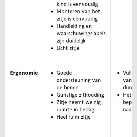
kind is eenvoudig
Monteren van het
zitje is eenvoudig
Handleiding en
waarschuwingslabels
zijn duidelijk
Licht zitje
Ergonomie
Goede
Vullin
ondersteuning van
van he
de benen
dun
Gunstige zithouding
Het k
Zitje neemt weinig
beper
ruimte in beslag
naar 
Heel ruim zitje