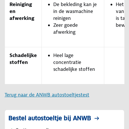
Reiniging
De bekleding kan je
Het v
en
in de wasmachine
van d
afwerking
reinigen
is tam
Zeer goede
bewer
afwerking
Schadelijke
Heel lage
stoffen
concentratie
schadelijke stoffen
Terug naar de ANWB autostoeltjestest
Bestel autostoeltje bij ANWB