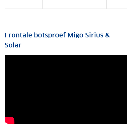
Frontale botsproef Migo Sirius &
Solar