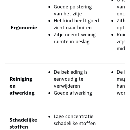
Goede polstering
van d
van het zitje
oncom
Het kind heeft goed
Zithou
Ergonomie
zicht naar buiten
optim
Zitje neemt weinig
Ruimt
ruimte in beslag
zitje i
midde
De bekleding is
De be
Reiniging
eenvoudig te
mag a
en
verwijderen
hand 
afwerking
Goede afwerking
word
Lage concentratie
Schadelijke
schadelijke stoffen
stoffen