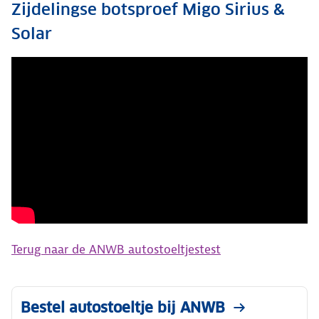
Zijdelingse botsproef Migo Sirius &
Solar
Terug naar de ANWB autostoeltjestest
Bestel autostoeltje bij ANWB