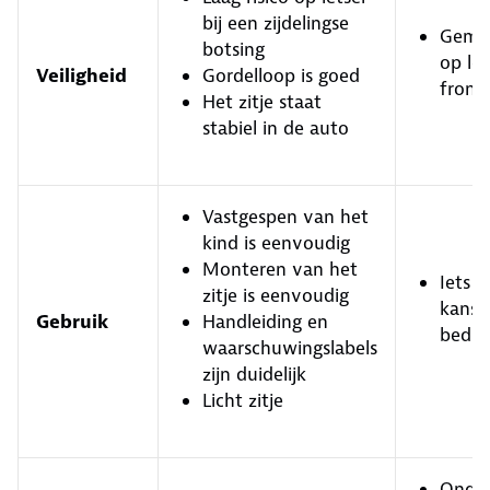
bij een zijdelingse
Gemid
botsing
op let
Veiligheid
Gordelloop is goed
front
Het zitje staat
stabiel in de auto
Vastgespen van het
kind is eenvoudig
Monteren van het
Iets 
zitje is eenvoudig
kans 
Gebruik
Handleiding en
bedie
waarschuwingslabels
zijn duidelijk
Licht zitje
Onder