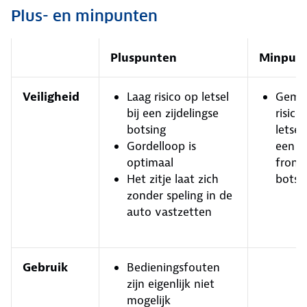
Plus- en minpunten
Pluspunten
Minpun
Veiligheid
Laag risico op letsel
Gemi
bij een zijdelingse
risico
botsing
letsel 
Gordelloop is
een
optimaal
front
Het zitje laat zich
botsi
zonder speling in de
auto vastzetten
Gebruik
Bedieningsfouten
zijn eigenlijk niet
mogelijk