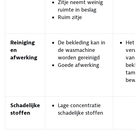
Zitje neemt weinig
ruimte in beslag
Ruim zitje
Reiniging
De bekleding kan in
Het
en
de wasmachine
verwi
afwerking
worden gereinigd
van d
Goede afwerking
bekled
tameli
bewer
Schadelijke
Lage concentratie
stoffen
schadelijke stoffen