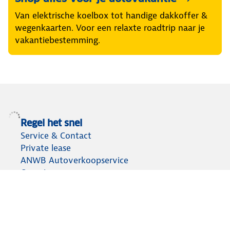
Van elektrische koelbox tot handige dakkoffer &
wegenkaarten. Voor een relaxte roadtrip naar je
vakantiebestemming.
Regel het snel
Service & Contact
Private lease
ANWB Autoverkoopservice
Occasions
Alles voor je auto
Vignetten & Milieustickers
Auto artikelen
Laadpassen