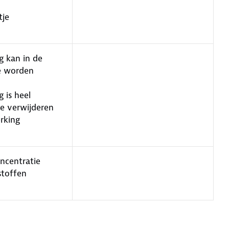
tje
g kan in de
e worden
 is heel
e verwijderen
rking
oncentratie
stoffen