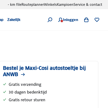
- km file
Routeplanner
Winkels
Kampioen
Service & contact
Inloggen
ap
Zakelijk
Bestel je Maxi-Cosi autostoeltje bij
ANWB
Gratis verzending
30 dagen bedenktijd
Gratis retour sturen