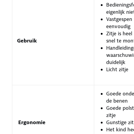
Bedieningsf
eigenlijk ni
Vastgespen 
eenvoudig
Zitje is hee
Gebruik
snel te mon
Handleiding
waarschuwin
duidelijk
Licht zitje
Goede onde
de benen
Goede polst
zitje
Ergonomie
Gunstige zi
Het kind he