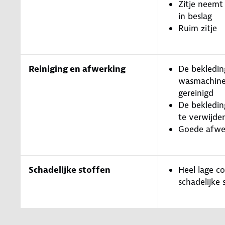
Zitje neemt
in beslag
Ruim zitje
Reiniging en afwerking
De bekledin
wasmachin
gereinigd
De bekledin
te verwijde
Goede afwe
Schadelijke stoffen
Heel lage c
schadelijk