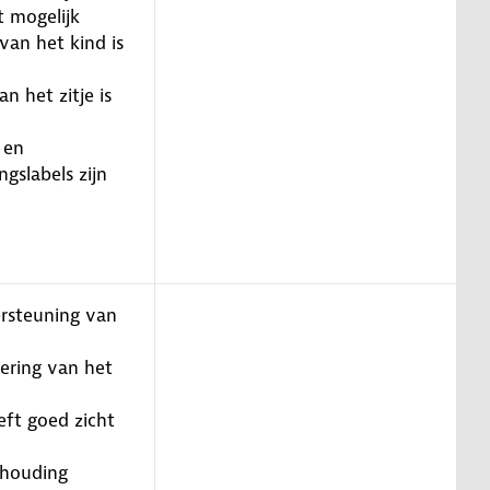
et mogelijk
van het kind is
n het zitje is
 en
gslabels zijn
rsteuning van
ering van het
eft goed zicht
thouding