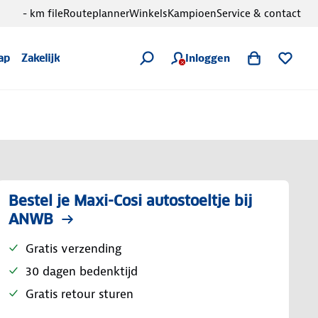
- km file
Routeplanner
Winkels
Kampioen
Service & contact
Inloggen
ap
Zakelijk
Bestel je Maxi-Cosi autostoeltje bij
ANWB
Gratis verzending
30 dagen bedenktijd
Gratis retour sturen