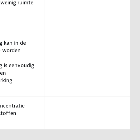
 weinig ruimte
g kan in de
e worden
g is eenvoudig
ren
rking
oncentratie
e stoffen