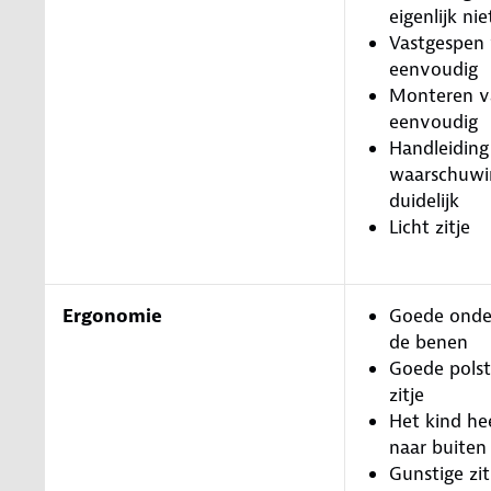
eigenlijk ni
Vastgespen 
eenvoudig
Monteren va
eenvoudig
Handleiding
waarschuwin
duidelijk
Licht zitje
Ergonomie
Goede onde
de benen
Goede polst
zitje
Het kind he
naar buiten
Gunstige zi