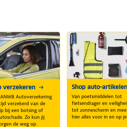
Shop auto-artikele
o verzekeren
Van poetsmiddelen tot
 ANWB Autoverzekering
fietsendrager en veilighe
tijd verzekerd van de
tot zonnescherm en mee
p bij een botsing of
hier alles voor in en op j
utoschade. Zo kun jij
orgen de weg op.