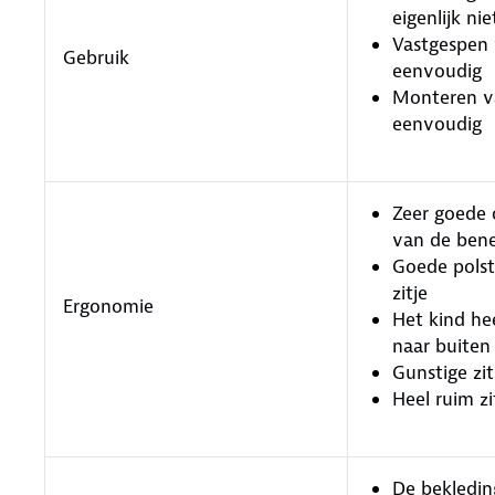
eigenlijk ni
Vastgespen 
Gebruik
eenvoudig
Monteren va
eenvoudig
Zeer goede 
van de ben
Goede polst
zitje
Ergonomie
Het kind he
naar buiten
Gunstige zi
Heel ruim zi
De bekledin