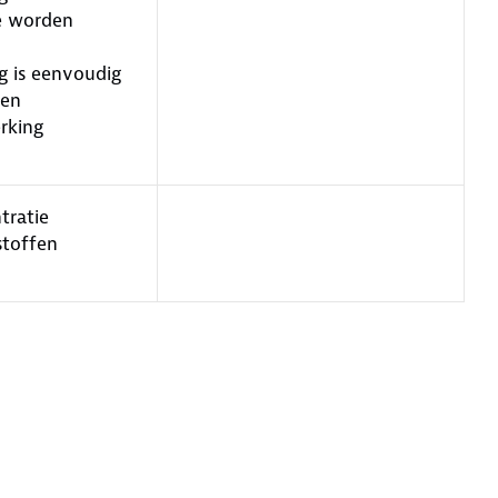
e worden
g is eenvoudig
ren
rking
tratie
stoffen