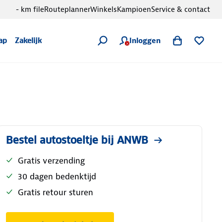
- km file
Routeplanner
Winkels
Kampioen
Service & contact
Inloggen
ap
Zakelijk
Bestel autostoeltje bij ANWB
Gratis verzending
30 dagen bedenktijd
Gratis retour sturen