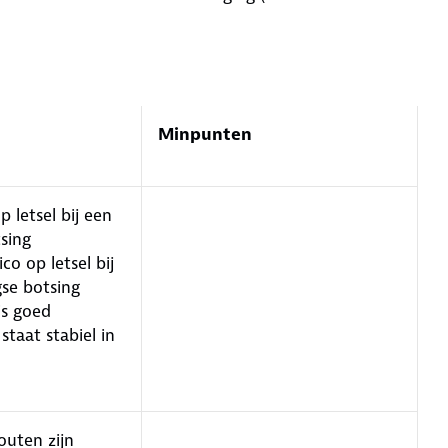
Minpunten
p letsel bij een
sing
ico op letsel bij
gse botsing
is goed
 staat stabiel in
outen zijn