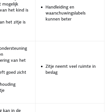
et mogelijk
Handleiding en
van het kind is
waarschuwingslabels
kunnen beter
n het zitje is
ondersteuning
en
ering van het
Zitje neemt veel ruimte in
eft goed zicht
beslag
thouding
tje
g kan in de