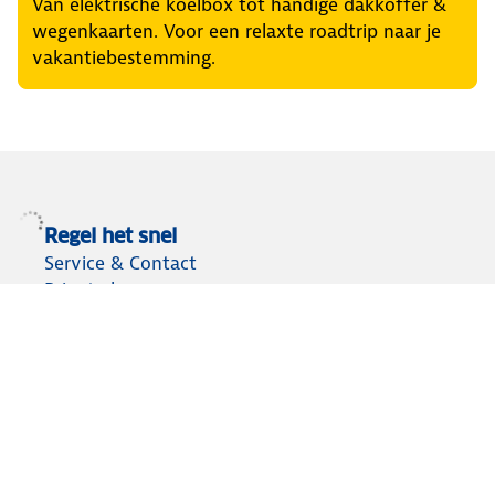
Van elektrische koelbox tot handige dakkoffer &
wegenkaarten. Voor een relaxte roadtrip naar je
vakantiebestemming.
Regel het snel
Service & Contact
Private lease
ANWB Autoverkoopservice
Occasions
Alles voor je auto
Vignetten & Milieustickers
Auto artikelen
Laadpassen
Over ANWB