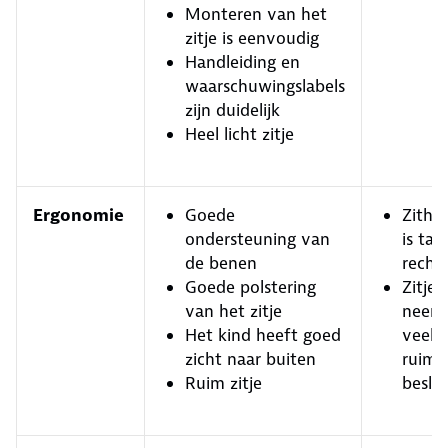
Monteren van het
zitje is eenvoudig
Handleiding en
waarschuwingslabels
zijn duidelijk
Heel licht zitje
Ergonomie
Goede
Zitho
ondersteuning van
is tam
de benen
recht
Goede polstering
Zitje
van het zitje
neemt
Het kind heeft goed
veel
zicht naar buiten
ruimt
Ruim zitje
besla