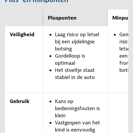
Pluspunten
Minpun
Veiligheid
Laag risico op letsel
Gemi
bij een zijdelingse
risico
botsing
letsel 
Gordelloop is
een
optimaal
front
Het stoeltje staat
botsi
stabiel in de auto
Gebruik
Kans op
bedieningsfouten is
klein
Vastgespen van het
kind is eenvoudig