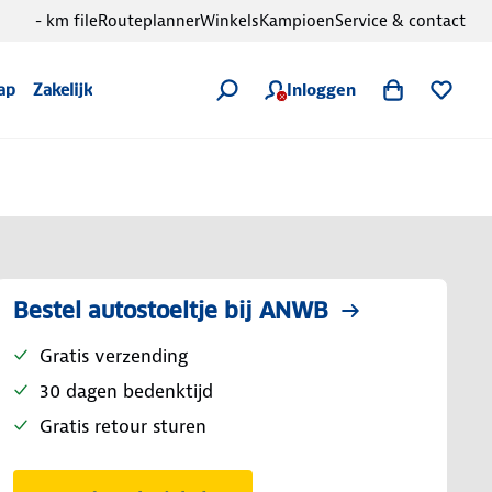
- km file
Routeplanner
Winkels
Kampioen
Service & contact
Inloggen
ap
Zakelijk
Bestel autostoeltje bij ANWB
Gratis verzending
30 dagen bedenktijd
Gratis retour sturen