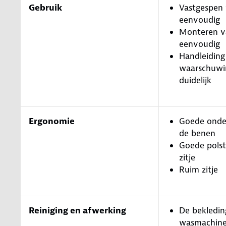
Gebruik
Vastgespen 
eenvoudig
Monteren va
eenvoudig
Handleiding
waarschuwin
duidelijk
Ergonomie
Goede onde
de benen
Goede polst
zitje
Ruim zitje
Reiniging en afwerking
De bekledin
wasmachin