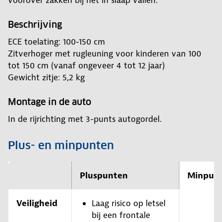
voorover zakken bij het in slaap vallen.
Beschrijving
ECE toelating: 100-150 cm
Zitverhoger met rugleuning voor kinderen van 100
tot 150 cm (vanaf ongeveer 4 tot 12 jaar)
Gewicht zitje: 5,2 kg
Montage in de auto
In de rijrichting met 3-punts autogordel.
Plus- en minpunten
Pluspunten
Minpun
Veiligheid
Laag risico op letsel
bij een frontale