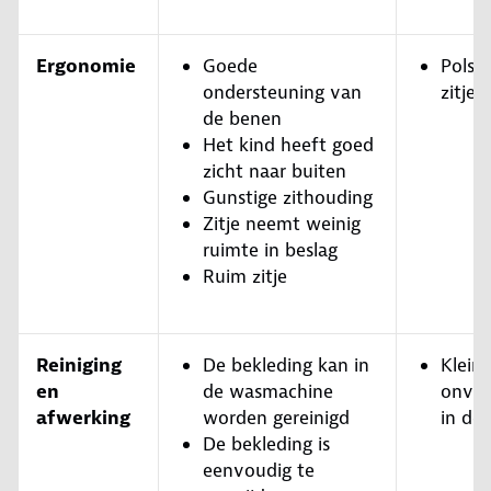
Ergonomie
Goede
Polst
ondersteuning van
zitje 
de benen
Het kind heeft goed
zicht naar buiten
Gunstige zithouding
Zitje neemt weinig
ruimte in beslag
Ruim zitje
Reiniging
De bekleding kan in
Klein
en
de wasmachine
onvo
afwerking
worden gereinigd
in de
De bekleding is
eenvoudig te