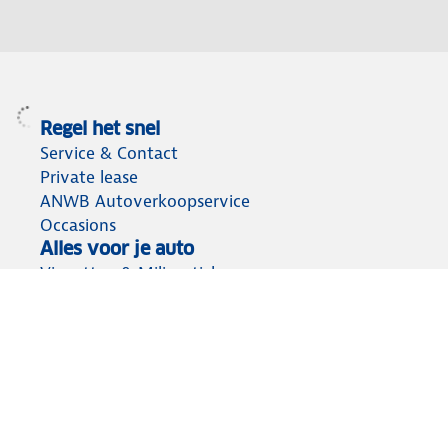
Regel het snel
Service & Contact
Private lease
ANWB Autoverkoopservice
Occasions
Alles voor je auto
Vignetten & Milieustickers
Auto artikelen
Laadpassen
Over ANWB
Werken bij ANWB
Vereniging en bedrijf
Voor de pers
Voorbereid op weg