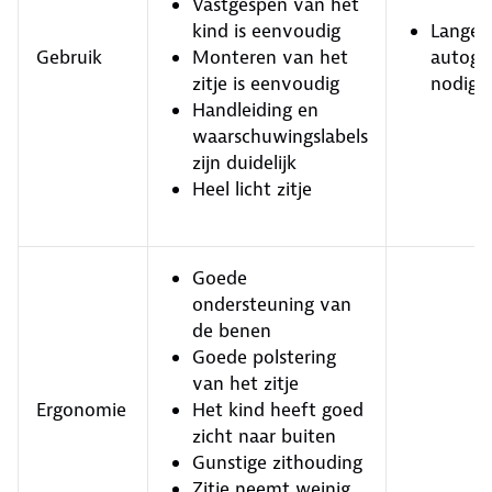
Vastgespen van het
kind is eenvoudig
Lange
Gebruik
Monteren van het
autogo
zitje is eenvoudig
nodig.
Handleiding en
waarschuwingslabels
zijn duidelijk
Heel licht zitje
Goede
ondersteuning van
de benen
Goede polstering
van het zitje
Ergonomie
Het kind heeft goed
zicht naar buiten
Gunstige zithouding
Zitje neemt weinig