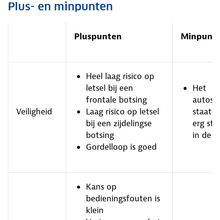
Plus- en minpunten
Pluspunten
Minpunt
Heel laag risico op
letsel bij een
Het
frontale botsing
autosto
Veiligheid
Laag risico op letsel
staat n
bij een zijdelingse
erg sta
botsing
in de a
Gordelloop is goed
Kans op
bedieningsfouten is
klein