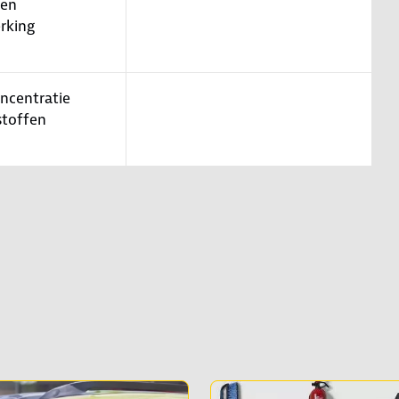
ren
rking
oncentratie
stoffen