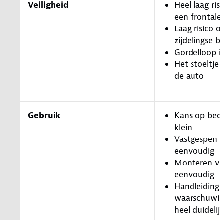
Veiligheid
Heel laag ris
een frontal
Laag risico o
zijdelingse 
Gordelloop 
Het stoeltje
de auto
Gebruik
Kans op bed
klein
Vastgespen 
eenvoudig
Monteren va
eenvoudig
Handleiding
waarschuwin
heel duideli