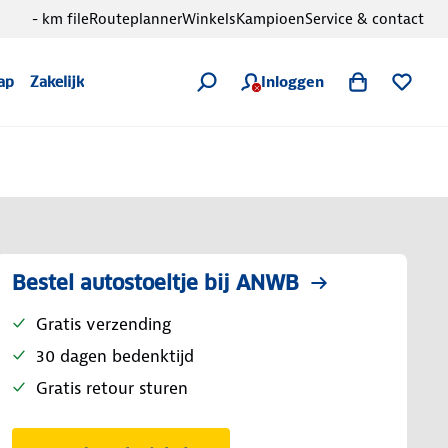
- km file
Routeplanner
Winkels
Kampioen
Service & contact
Inloggen
ap
Zakelijk
Bestel autostoeltje bij ANWB
Gratis verzending
30 dagen bedenktijd
Gratis retour sturen