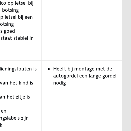
ico op letsel bij
e botsing
p letsel bij een
botsing
is goed
 staat stabiel in
ieningsfouten is
Heeft bij montage met de
autogordel een lange gordel
van het kind is
nodig
n het zitje is
 en
gslabels zijn
jk