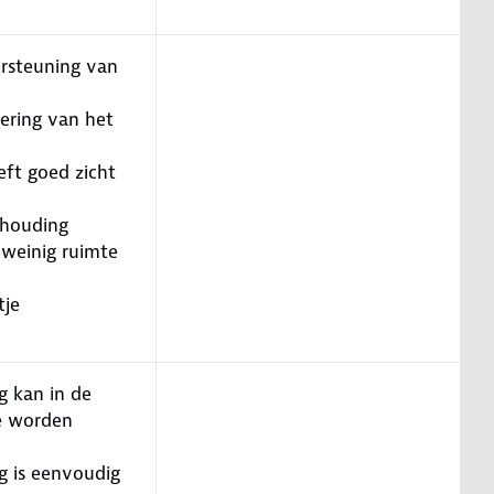
rsteuning van
ering van het
eft goed zicht
thouding
 weinig ruimte
tje
g kan in de
e worden
g is eenvoudig