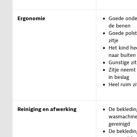
Ergonomie
Goede onde
de benen
Goede polst
zitje
Het kind he
naar buiten
Gunstige zi
Zitje neemt
in beslag
Heel ruim zi
Reiniging en afwerking
De bekledin
wasmachin
gereinigd
De bekledin