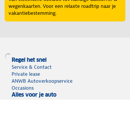
wegenkaarten. Voor een relaxte roadtrip naar je
vakantiebestemming.
Regel het snel
Service & Contact
Private lease
ANWB Autoverkoopservice
Occasions
Alles voor je auto
Vignetten & Milieustickers
Auto artikelen
Laadpassen
Over ANWB
Werken bij ANWB