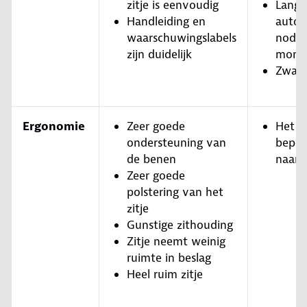
zitje is eenvoudig
Lange
Handleiding en
autog
waarschuwingslabels
nodig
zijn duidelijk
monta
Zwaar 
Ergonomie
Zeer goede
Het k
ondersteuning van
beper
de benen
naar 
Zeer goede
polstering van het
zitje
Gunstige zithouding
Zitje neemt weinig
ruimte in beslag
Heel ruim zitje