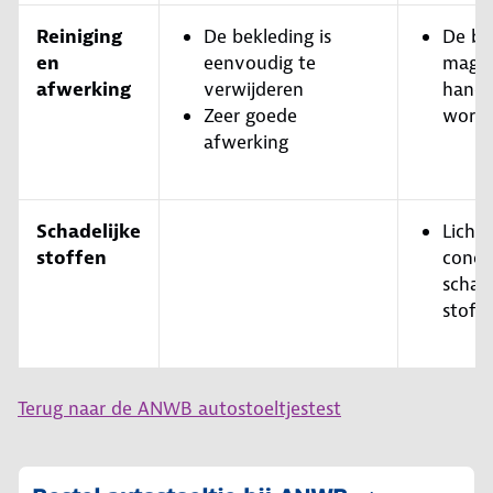
Reiniging
De bekleding is
De be
en
eenvoudig te
mag a
afwerking
verwijderen
hand 
Zeer goede
word
afwerking
Schadelijke
Licht
stoffen
conce
schade
stoff
Terug naar de ANWB autostoeltjestest