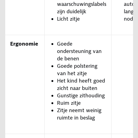
waarschuwingslabels
autog
zijn duidelijk
lange
Licht zitje
nodig
Ergonomie
Goede
ondersteuning van
de benen
Goede polstering
van het zitje
Het kind heeft goed
zicht naar buiten
Gunstige zithouding
Ruim zitje
Zitje neemt weinig
ruimte in beslag