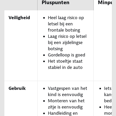
Pluspunten
Minpun
Veiligheid
Heel laag risico op
letsel bij een
frontale botsing
Laag risico op letsel
bij een zijdelingse
botsing
Gordelloop is goed
Het stoeltje staat
stabiel in de auto
Gebruik
Vastgespen van het
Iets 
kind is eenvoudig
kans 
Monteren van het
bedie
zitje is eenvoudig
Heeft 
Handleiding en
mont