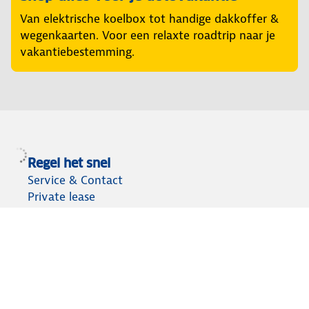
Van elektrische koelbox tot handige dakkoffer &
wegenkaarten. Voor een relaxte roadtrip naar je
vakantiebestemming.
Regel het snel
Service & Contact
Private lease
ANWB Autoverkoopservice
Occasions
Alles voor je auto
Vignetten & Milieustickers
Auto artikelen
Laadpassen