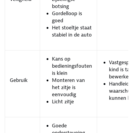
botsing
Gordelloop is
goed
Het stoeltje staat
stabiel in de auto
Kans op
Vastgespe
bedieningsfouten
kind is tam
is klein
bewerkelij
Gebruik
Monteren van
Handleidi
het zitje is
waarschuw
eenvoudig
kunnen be
Licht zitje
Goede
ondersteuning