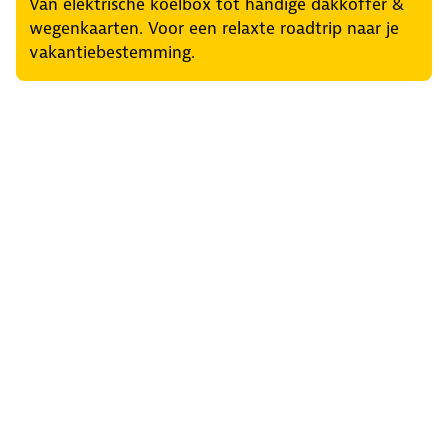
Van elektrische koelbox tot handige dakkoffer &
wegenkaarten. Voor een relaxte roadtrip naar je
vakantiebestemming.
Regel het snel
Service & Contact
Private lease
ANWB Autoverkoopservice
Occasions
Alles voor je auto
Vignetten & Milieustickers
Auto artikelen
Laadpassen
Over ANWB