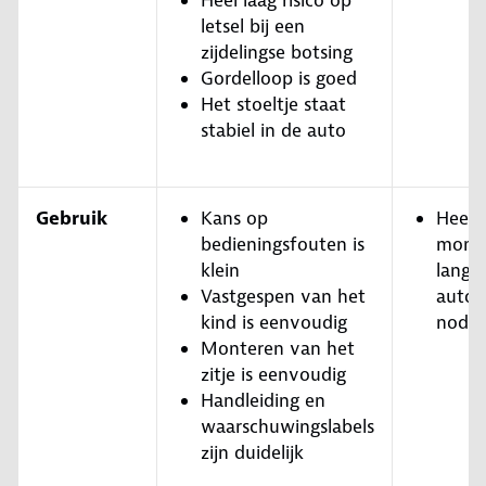
Heel laag risico op
letsel bij een
zijdelingse botsing
Gordelloop is goed
Het stoeltje staat
stabiel in de auto
Gebruik
Kans op
Heeft 
bedieningsfouten is
mont
klein
lange
Vastgespen van het
autog
kind is eenvoudig
nodig
Monteren van het
zitje is eenvoudig
Handleiding en
waarschuwingslabels
zijn duidelijk