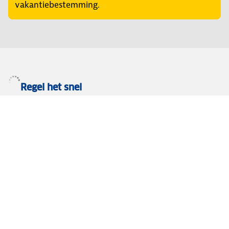
vakantiebestemming.
Regel het snel
Service & Contact
Private lease
ANWB Autoverkoopservice
Occasions
Alles voor je auto
Vignetten & Milieustickers
Auto artikelen
Laadpassen
Over ANWB
Werken bij ANWB
Vereniging en bedrijf