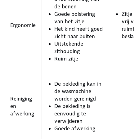
de benen
Goede polstering
Zitje 
van het zitje
vrij vee
Ergonomie
Het kind heeft goed
ruimte 
zicht naar buiten
beslag
Uitstekende
zithouding
Ruim zitje
De bekleding kan in
de wasmachine
Reiniging
worden gereinigd
en
De bekleding is
afwerking
eenvoudig te
verwijderen
Goede afwerking