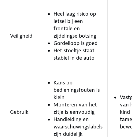
Heel laag risico op
letsel bij een
frontale en
Veiligheid
zijdelingse botsing
Gordelloop is goed
Het stoeltje staat
stabiel in de auto
Kans op
bedieningsfouten is
klein
Vastge
Monteren van het
van he
Gebruik
zitje is eenvoudig
kind is
Handleiding en
tamelij
waarschuwingslabels
bewerke
zijn duidelijk