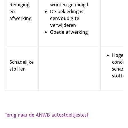
Reiniging
worden gereinigd
en
De bekleding is
afwerking
eenvoudig te
verwijderen
Goede afwerking
Hoge
Schadelijke
concen
stoffen
schadel
stoffe
Terug naar de ANWB autostoeltjestest