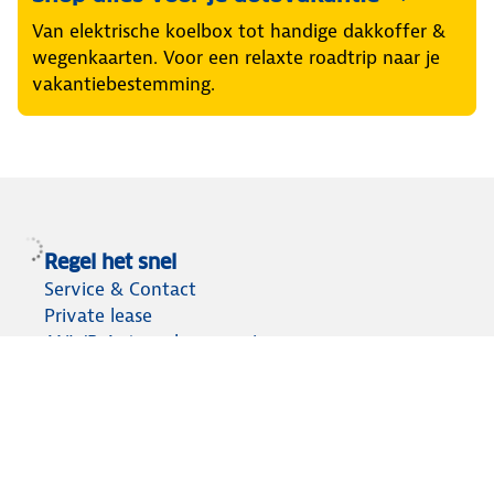
Van elektrische koelbox tot handige dakkoffer &
wegenkaarten. Voor een relaxte roadtrip naar je
vakantiebestemming.
Regel het snel
Service & Contact
Private lease
ANWB Autoverkoopservice
Occasions
Alles voor je auto
Vignetten & Milieustickers
Auto artikelen
Laadpassen