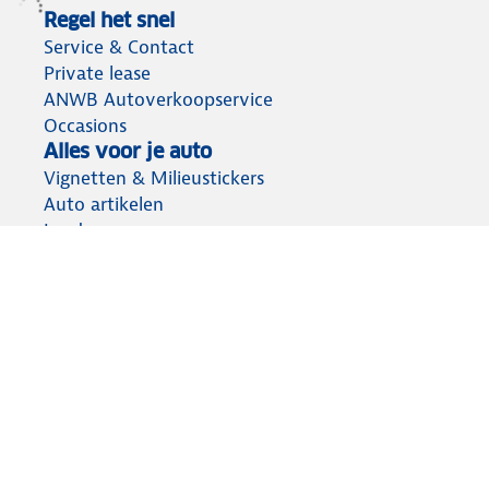
Regel het snel
Service & Contact
Private lease
ANWB Autoverkoopservice
Occasions
Alles voor je auto
Vignetten & Milieustickers
Auto artikelen
Laadpassen
Over ANWB
Werken bij ANWB
Vereniging en bedrijf
Voor de pers
Voorbereid op weg
Wegenwacht
Autoverzekering
Onderweg app