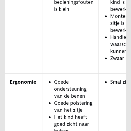
bedieningsfouten
kind is t
is klein
bewerkel
Monteren
zitje is t
bewerkel
Handleid
waarschu
kunnen b
Zwaar zit
Ergonomie
Goede
Smal zitj
ondersteuning
van de benen
Goede polstering
van het zitje
Het kind heeft
goed zicht naar