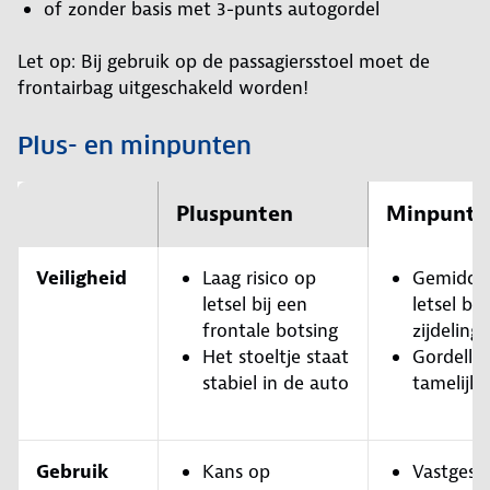
of zonder basis met 3-punts autogordel
Let op: Bij gebruik op de passagiersstoel moet de
frontairbag uitgeschakeld worden!
Plus- en minpunten
Pluspunten
Minpunte
Veiligheid
Laag risico op
Gemiddel
letsel bij een
letsel bij
frontale botsing
zijdeling
Het stoeltje staat
Gordelloo
stabiel in de auto
tamelijk 
Gebruik
Kans op
Vastgesp