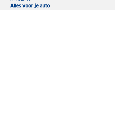
Alles voor je auto
Vignetten & Milieustickers
Auto artikelen
Laadpassen
Over ANWB
Werken bij ANWB
Vereniging en bedrijf
Voor de pers
Voorbereid op weg
Wegenwacht
Autoverzekering
Onderweg app
Aansprakelijkheid
Privacy statement
Cookies wijzigen
Algemene voorwaarden
Lidmaatschap opzeggen
© ANWB