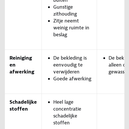
buiten
Gunstige
zithouding
Zitje neemt
weinig ruimte in
beslag
Reiniging
De bekleding is
De bekle
en
eenvoudig te
alleen o
afwerking
verwijderen
gewasse
Goede afwerking
Schadelijke
Heel lage
stoffen
concentratie
schadelijke
stoffen