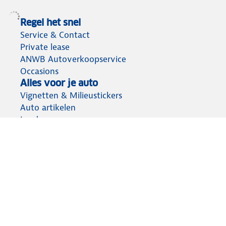
Regel het snel
Service & Contact
Private lease
ANWB Autoverkoopservice
Occasions
Alles voor je auto
Vignetten & Milieustickers
Auto artikelen
Laadpassen
Over ANWB
Werken bij ANWB
Vereniging en bedrijf
Voor de pers
Voorbereid op weg
Wegenwacht
Autoverzekering
Onderweg app