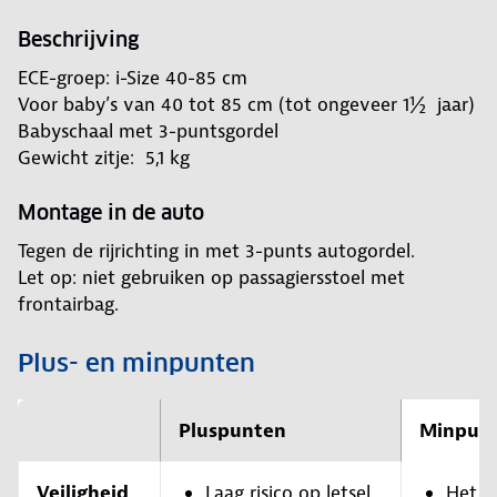
Beschrijving
ECE-groep: i-Size 40-85 cm
Voor baby’s van 40 tot 85 cm (tot ongeveer 1½ jaar)
Babyschaal met 3-puntsgordel
Gewicht zitje: 5,1 kg
Montage in de auto
Tegen de rijrichting in met 3-punts autogordel.
Let op: niet gebruiken op passagiersstoel met
frontairbag.
Plus- en minpunten
Pluspunten
Minpun
Veiligheid
Laag risico op letsel
Het a