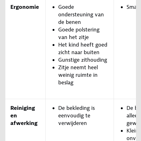
Ergonomie
Goede
Smal z
ondersteuning van
de benen
Goede polstering
van het zitje
Het kind heeft goed
zicht naar buiten
Gunstige zithouding
Zitje neemt heel
weinig ruimte in
beslag
Reiniging
De bekleding is
De be
en
eenvoudig te
allee
afwerking
verwijderen
gewas
Klein
onvo