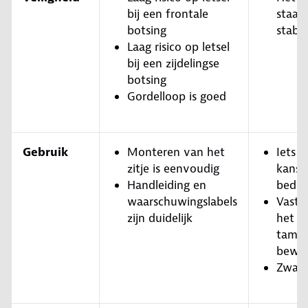
bij een frontale
staat 
botsing
stabie
Laag risico op letsel
bij een zijdelingse
botsing
Gordelloop is goed
Gebruik
Monteren van het
Iets 
zitje is eenvoudig
kans 
Handleiding en
bedie
waarschuwingslabels
Vastg
zijn duidelijk
het ki
tameli
bewer
Zwaar 