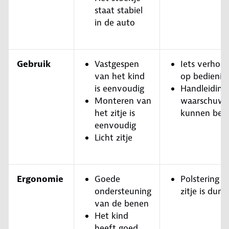
staat stabiel
in de auto
Gebruik
Vastgespen
Iets verhoo
van het kind
op bedienin
is eenvoudig
Handleiding
Monteren van
waarschuwin
het zitje is
kunnen bet
eenvoudig
Licht zitje
Ergonomie
Goede
Polstering v
ondersteuning
zitje is dun
van de benen
Het kind
heeft goed