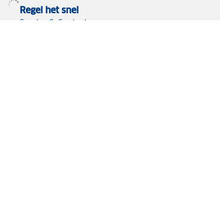
Regel het snel
Service & Contact
Private lease
ANWB Autoverkoopservice
Occasions
Alles voor je auto
Vignetten & Milieustickers
Auto artikelen
Laadpassen
Over ANWB
Werken bij ANWB
Vereniging en bedrijf
Voor de pers
Voorbereid op weg
Wegenwacht
Autoverzekering
Onderweg app