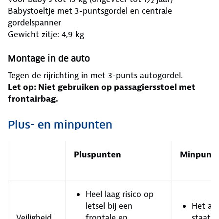
Babystoeltje met 3-puntsgordel en centrale
gordelspanner
Gewicht zitje: 4,9 kg
Montage in de auto
Tegen de rijrichting in met 3-punts autogordel.
Let op: Niet gebruiken op passagiersstoel met
frontairbag.
Plus- en minpunten
Pluspunten
Minpunt
Heel laag risico op
letsel bij een
Het aut
Veiligheid
frontale en
staat n