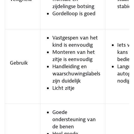
zijdelingse botsing
stabiel
Gordelloop is goed
Vastgespen van het
kind is eenvoudig
Iets v
Monteren van het
kans o
zitje is eenvoudig
bedien
Gebruik
Handleiding en
Lange
waarschuwingslabels
autogo
zijn duidelijk
nodig
Licht zitje
Goede
ondersteuning van
de benen
Heel goede