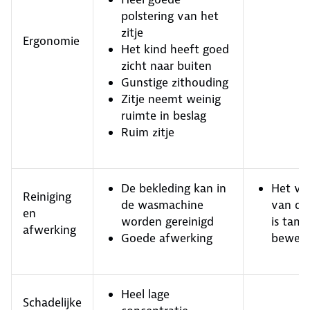
polstering van het
zitje
Ergonomie
Het kind heeft goed
zicht naar buiten
Gunstige zithouding
Zitje neemt weinig
ruimte in beslag
Ruim zitje
De bekleding kan in
Het ve
Reiniging
de wasmachine
van de
en
worden gereinigd
is tamel
afwerking
Goede afwerking
bewerke
Heel lage
Schadelijke