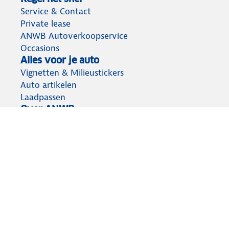
Service & Contact
Private lease
ANWB Autoverkoopservice
Occasions
Alles voor je auto
Vignetten & Milieustickers
Auto artikelen
Laadpassen
Over ANWB
Werken bij ANWB
Vereniging en bedrijf
Voor de pers
Voorbereid op weg
Wegenwacht
Autoverzekering
Onderweg app