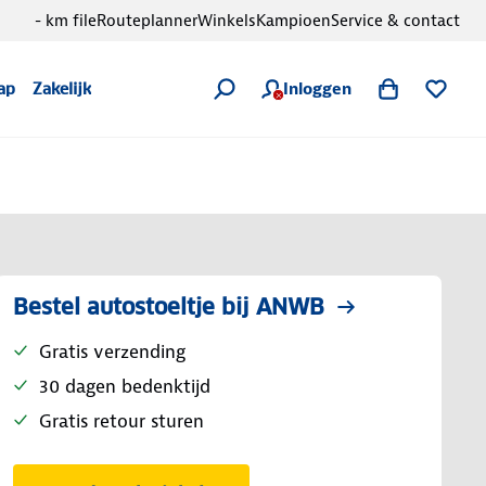
- km file
Routeplanner
Winkels
Kampioen
Service & contact
Inloggen
ap
Zakelijk
Bestel autostoeltje bij ANWB
Gratis verzending
30 dagen bedenktijd
Gratis retour sturen