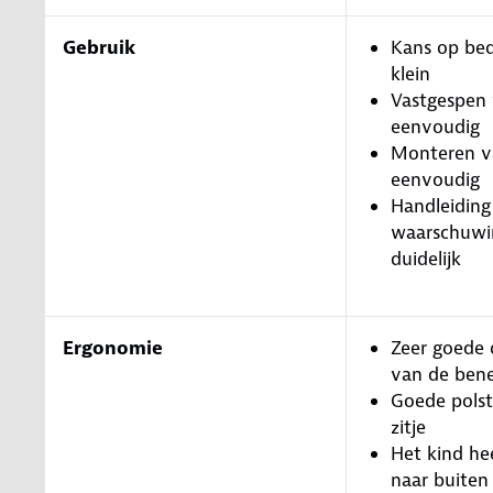
Gebruik
Kans op bed
klein
Vastgespen 
eenvoudig
Monteren va
eenvoudig
Handleiding
waarschuwin
duidelijk
Ergonomie
Zeer goede 
van de ben
Goede polst
zitje
Het kind he
naar buiten