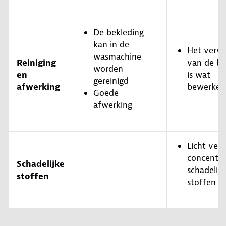
De bekleding
kan in de
Het verwi
wasmachine
Reiniging
van de be
worden
en
is wat
gereinigd
afwerking
bewerkeli
Goede
afwerking
Licht ver
concentra
Schadelijke
schadelijk
stoffen
stoffen