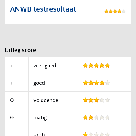
ANWB testresultaat
Uitleg score
++
zeer goed
+
goed
O
voldoende
Θ
matig
-
slecht