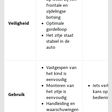
frontale en
zijdelingse
botsing
Veiligheid
Optimale
gordelloop
Het zitje staat
stabiel in de
auto
Vastgespen van
het kind is
eenvoudig
Monteren van
Iets verh
het zitje is
kans op
Gebruik
eenvoudig
bediening
Handleiding en
waarschuwingen