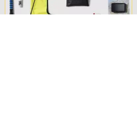
Shop auto-artikelen
Van poetsmiddelen tot fietsendrager en
veiligheidshesje tot zonnescherm en meer! Shop
hier alles voor in en op je auto!