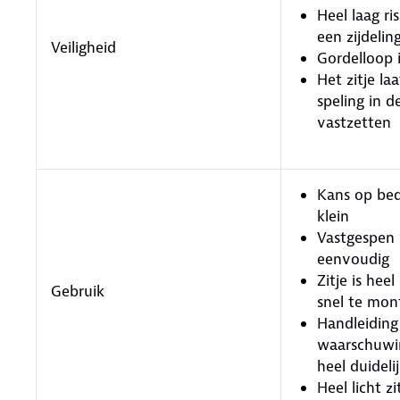
Heel laag ris
een zijdelin
Veiligheid
Gordelloop 
Het zitje la
speling in d
vastzetten
Kans op bed
klein
Vastgespen 
eenvoudig
Zitje is hee
Gebruik
snel te mon
Handleiding
waarschuwin
heel duideli
Heel licht zi