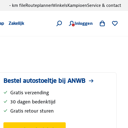
- km file
Routeplanner
Winkels
Kampioen
Service & contact
Inloggen
ap
Zakelijk
Bestel autostoeltje bij ANWB
Gratis verzending
30 dagen bedenktijd
Gratis retour sturen