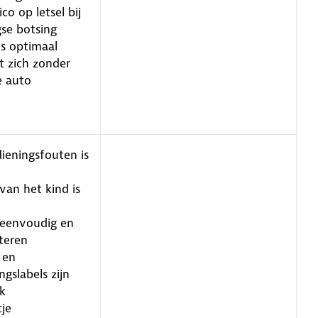
ico op letsel bij
gse botsing
is optimaal
at zich zonder
e auto
ieningsfouten is
van het kind is
l eenvoudig en
teren
 en
gslabels zijn
jk
tje